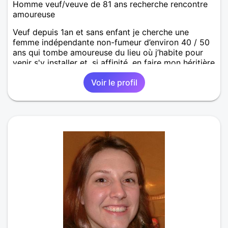
Homme veuf/veuve de 81 ans recherche rencontre
amoureuse
Veuf depuis 1an et sans enfant je cherche une
femme indépendante non-fumeur d’environ 40 / 50
ans qui tombe amoureuse du lieu où j’habite pour
venir s'y installer et, si affinité, en faire mon héritière
(avec Pacs ou mariage pour éviter les droits de
Voir le profil
succession) puis, pourquoi-pas, avoir 1 ou 2
enfants. Elle serait comblée si elle aime les fleurs, le
jardinage, la nature, les animaux et la vie à la
campagne. Venir voir sur place n’engage à rien. En
matière d’affinité les astrologues (et mon
expérience) estiment que dans mon cas elle est plus
probable avec les signes poisson, capricorne et
taureau, ou, à la rigueur, cancer, bélier et scorpion ;
les chinois estiment eux que l’optimum serait avec
les années serpent 1977, bœuf 1973 (ou185), voire
chèvre 1979 (ou 67) ou dragon 1976 et à la limite
coq 1981 ou cochon 1971 ou 1983 (les signes
reviennent tous les 12 ans avec changement vers la
mi-février - pour les capricornes)