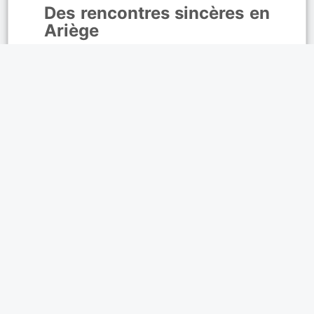
Des rencontres sincères en
Ariège
facilite les échanges entre
célibataires en quête de nouvelles
relations. Grâce à la
messagerie
instantanée
, discutez librement et créez
des liens sincères. De belles rencontres
commencent chaque jour à Pamiers, Foix
et Lavelanet. Si un profil vous attire à
Mirepoix, Saint-Girons ou Tarascon-sur-
Ariège, engagez la conversation avec le
tchat privé.
Affinités