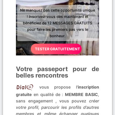
Ne manquez pas cette opportunité unique
! Inscrivez-vous dès maintenant et
bénéficiez de 12 MESSAGES GRATUITS
pour faire les premiers pas vers le
bonheur.
TESTER GRATUITEMENT
Votre passeport pour de
belles rencontres
vous propose l'
inscription
gratuite
en qualité de :
MEMBRE BASIC
,
sans engagement , vous pouvez
créer
votre profil, parcourir les profils d'autres
membres et même échanger quelques