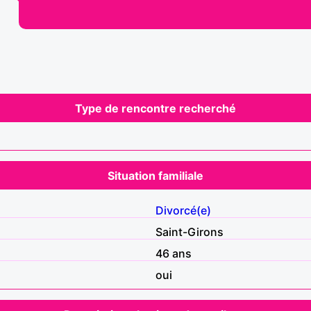
Type de rencontre recherché
Situation familiale
Divorcé(e)
Saint-Girons
46 ans
oui