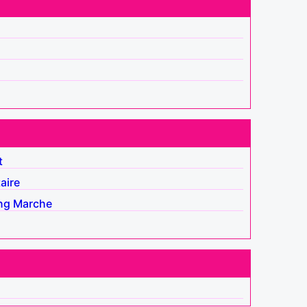
t
aire
ng
Marche