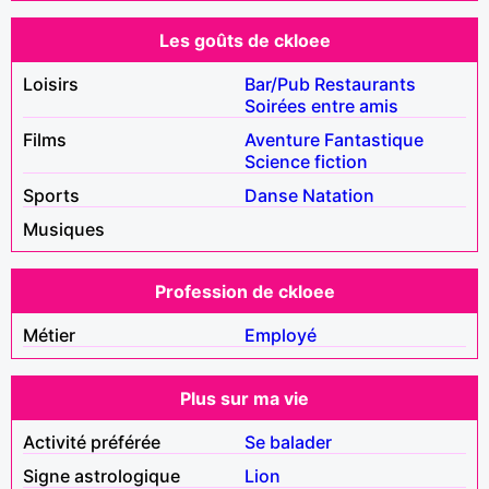
Les goûts de ckloee
Loisirs
Bar/Pub
Restaurants
Soirées entre amis
Films
Aventure
Fantastique
Science fiction
Sports
Danse
Natation
Musiques
Profession de ckloee
Métier
Employé
Plus sur ma vie
Activité préférée
Se balader
Signe astrologique
Lion