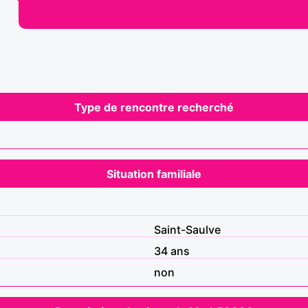
Type de rencontre recherché
Situation familiale
Saint-Saulve
34 ans
non