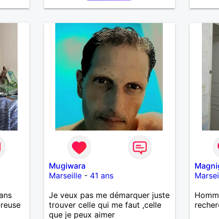
complé
tout e
d’indé
de ch
Mugiwara
Magni
Marseille
-
41 ans
Marsei
ans
Je veux pas me démarquer juste
Homme 
ureuse
trouver celle qui me faut ,celle
recher
que je peux aimer