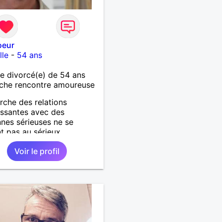
oeur
lle
-
54 ans
 divorcé(e) de 54 ans
che rencontre amoureuse
rche des relations
issantes avec des
nes sérieuses ne se
t pas au sérieux.
Voir le profil