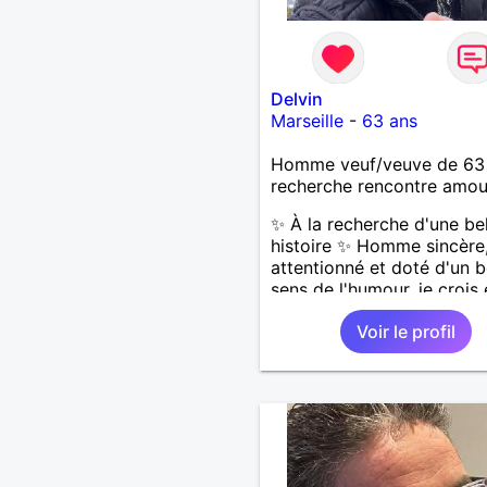
Delvin
Marseille
-
63 ans
Homme veuf/veuve de 63
recherche rencontre amo
✨ À la recherche d'une bel
histoire ✨ Homme sincère
attentionné et doté d'un 
sens de l'humour, je crois
aux rencontres qui débute
Voir le profil
une belle conversation et 
construisent avec confian
respect et complicité.
J'apprécie les plaisirs sim
de la vie : les balades, les
voyages, les découvertes,
moments partagés autour
bon repas et les échanges