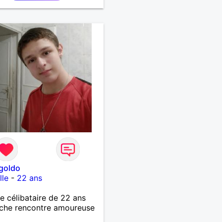
mentarité, la confiance,
n respectant le besoin
pendance et de créativité
acun
goldo
lle
-
22 ans
célibataire de 22 ans
che rencontre amoureuse