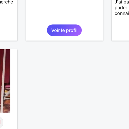
cherche
J'ai p
parler
connai
Voir le profil