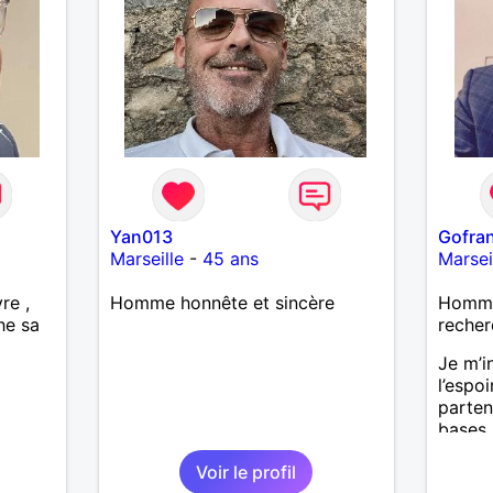
ère,
s, des
crire
Si tu
aies,
Yan013
Gofra
e déjà
Marseille
-
45 ans
Marsei
rir.
re ,
Homme honnête et sincère
Homme 
he sa
recher
Je m’i
l’espo
parten
bases 
pour c
Voir le profil
sur l’A