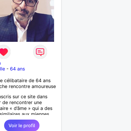
n
lle
-
64 ans
célibataire de 64 ans
che rencontre amoureuse
nscris sur ce site dans
ir de rencontrer une
aire « d’âme » qui a des
similaires aux miennes,
réer une relation basée
Voir le profil
mour, l’harmonie, la