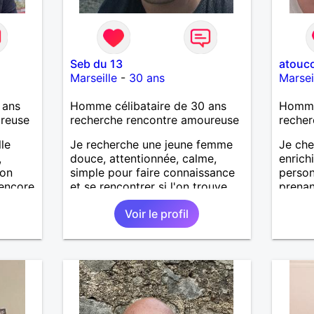
Seb du 13
atouc
Marseille
-
30 ans
Marsei
 ans
Homme célibataire de 30 ans
Homme
ureuse
recherche rencontre amoureuse
recher
le
Je recherche une jeune femme
Je che
,
douce, attentionnée, calme,
enrich
bon
simple pour faire connaissance
person
 encore
et se rencontrer si l'on trouve
prenan
nt par
des affinités !
Voir le profil
qui se
ce,
ples
 les
 d'un
 qui