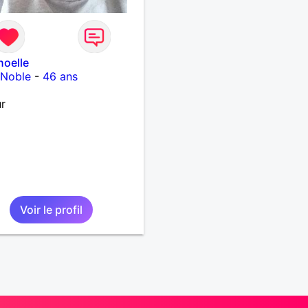
noelle
-Noble
-
46 ans
r
Voir le profil