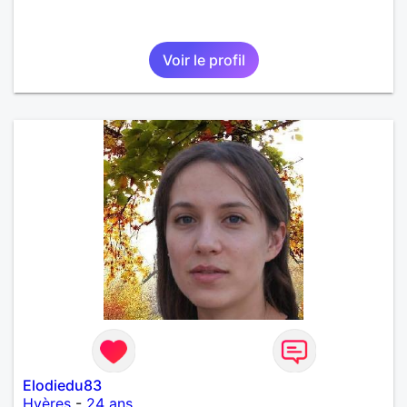
Voir le profil
Elodiedu83
Hyères
-
24 ans