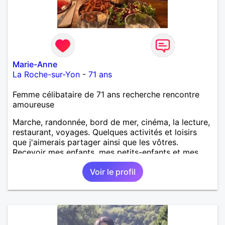
Marie-Anne
La Roche-sur-Yon
-
71 ans
Femme célibataire de 71 ans recherche rencontre
amoureuse
Marche, randonnée, bord de mer, cinéma, la lecture,
restaurant, voyages. Quelques activités et loisirs
que j'aimerais partager ainsi que les vôtres.
Recevoir mes enfants, mes petits-enfants et mes
amis. Bénévolat auprès des enfants à l’école, pour le
Voir le profil
cinéma indépendant... Se rencontrer, être à l’écoute,
échanger avec une personne de confiance, pour une
vie de partage, de tendresse. Les voyages et où
randonnées en France ou à l'étranger à deux en
dehors des sentiers battus me raviraient. Je
m'engage à répondre à votre message. Au plaisir de